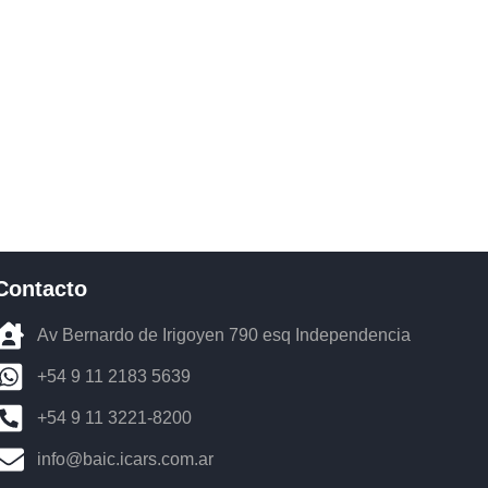
o BAIC
Contacto
Av Bernardo de Irigoyen 790 esq Independencia
+54 9 11 2183 5639
+54 9 11 3221-8200
info@baic.icars.com.ar