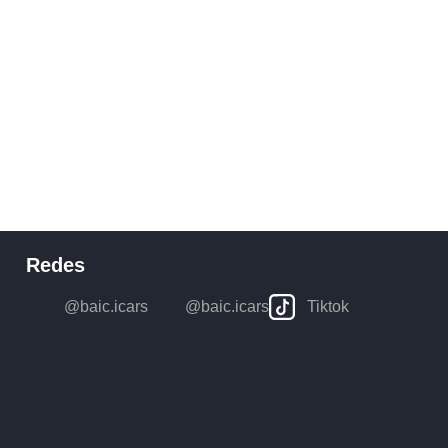
Redes
@baic.icars
@baic.icars
Tiktok