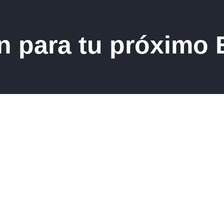
n para tu próximo
acto con
res