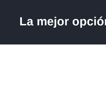
La mejor opció
Ponete en cont
nuestros aseso
comerciales.