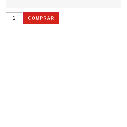
COMPRAR
Ponete en
contacto con
nuestros asesores
comerciales.