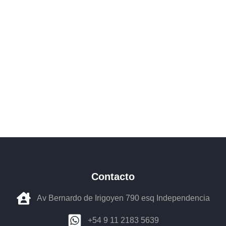
Estás a un paso de tu próximo
BAIC
Contacto
Av Bernardo de Irigoyen 790 esq Independencia
+54 9 11 2183 5639